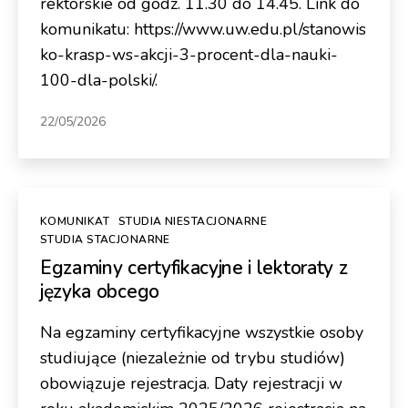
rektorskie od godz. 11.30 do 14.45. Link do
komunikatu: https://www.uw.edu.pl/stanowis
ko-krasp-ws-akcji-3-procent-dla-nauki-
100-dla-polski/.
22/05/2026
Kategorie
KOMUNIKAT
STUDIA NIESTACJONARNE
STUDIA STACJONARNE
Egzaminy certyfikacyjne i lektoraty z
języka obcego
Na egzaminy certyfikacyjne wszystkie osoby
studiujące (niezależnie od trybu studiów)
obowiązuje rejestracja. Daty rejestracji w