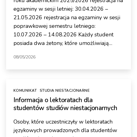
roku akademickim 2025/2026 rejestracja na
egzaminy w sesji letniej: 30.04.2026 –
21.05.2026 rejestracja na egzaminy w sesji
poprawkowej semestru letniego:
10.07.2026 – 14.08.2026 Każdy student
posiada dwa żetony, które umożliwiają…
08/05/2026
Kategorie
KOMUNIKAT
STUDIA NIESTACJONARNE
Informacja o lektoratach dla
studentów studiów niestacjonarnych
Osoby, które uczestniczyły w lektoratach
językowych prowadzonych dla studentów