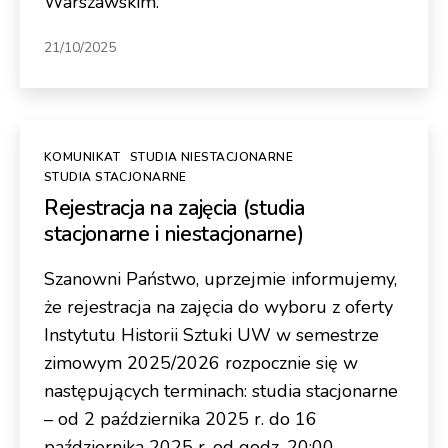
Warszawskim.
21/10/2025
Kategorie
KOMUNIKAT
STUDIA NIESTACJONARNE
STUDIA STACJONARNE
Rejestracja na zajęcia (studia
stacjonarne i niestacjonarne)
Szanowni Państwo, uprzejmie informujemy,
że rejestracja na zajęcia do wyboru z oferty
Instytutu Historii Sztuki UW w semestrze
zimowym 2025/2026 rozpocznie się w
następujących terminach: studia stacjonarne
– od 2 października 2025 r. do 16
października 2025 r. od godz. 20:00 –