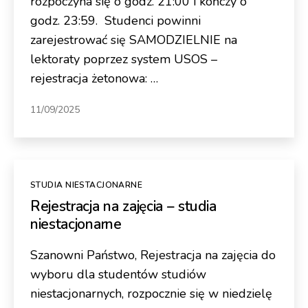
rozpoczyna się o godz. 21:00 i kończy o
godz. 23:59. Studenci powinni
zarejestrować się SAMODZIELNIE na
lektoraty poprzez system USOS –
rejestracja żetonowa: …
11/09/2025
Kategorie
STUDIA NIESTACJONARNE
Rejestracja na zajęcia – studia
niestacjonarne
Szanowni Państwo, Rejestracja na zajęcia do
wyboru dla studentów studiów
niestacjonarnych, rozpocznie się w niedzielę