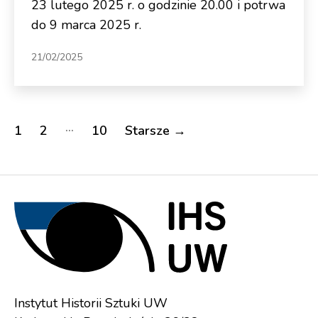
23 lutego 2025 r. o godzinie 20.00 i potrwa
do 9 marca 2025 r.
21/02/2025
Nawigacja
…
1
2
10
Starsze
→
po
wpisach
Instytut Historii Sztuki UW