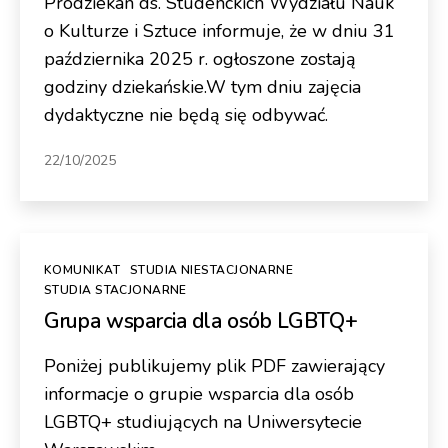
Prodziekan ds. Studenckich Wydziału Nauk
o Kulturze i Sztuce informuje, że w dniu 31
października 2025 r. ogłoszone zostają
godziny dziekańskie.W tym dniu zajęcia
dydaktyczne nie będą się odbywać.
22/10/2025
Kategorie
KOMUNIKAT
STUDIA NIESTACJONARNE
STUDIA STACJONARNE
Grupa wsparcia dla osób LGBTQ+
Poniżej publikujemy plik PDF zawierający
informacje o grupie wsparcia dla osób
LGBTQ+ studiujących na Uniwersytecie