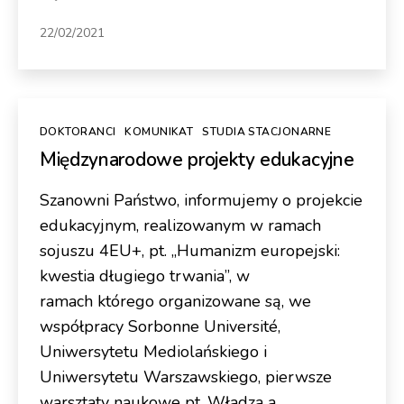
22/02/2021
Kategorie
DOKTORANCI
KOMUNIKAT
STUDIA STACJONARNE
Międzynarodowe projekty edukacyjne
Szanowni Państwo, informujemy o projekcie
edukacyjnym, realizowanym w ramach
sojuszu 4EU+, pt. „Humanizm europejski:
kwestia długiego trwania”, w
ramach którego organizowane są, we
współpracy Sorbonne Université,
Uniwersytetu Mediolańskiego i
Uniwersytetu Warszawskiego, pierwsze
warsztaty naukowe pt. Władza a