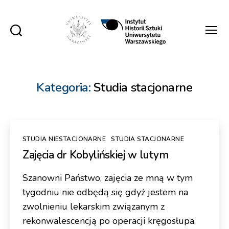
Instytut
Historii
Sztuki
UW
Kategoria:
Studia stacjonarne
Kategorie
STUDIA NIESTACJONARNE
STUDIA STACJONARNE
Zajęcia dr Kobylińskiej w lutym
Szanowni Państwo, zajęcia ze mną w tym
tygodniu nie odbędą się gdyż jestem na
zwolnieniu lekarskim związanym z
rekonwalescencją po operacji kręgosłupa.