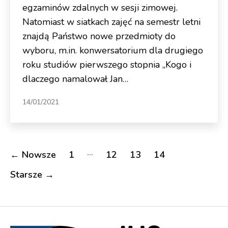
egzaminów zdalnych w sesji zimowej.
Natomiast w siatkach zajęć na semestr letni
znajdą Państwo nowe przedmioty do
wyboru, m.in. konwersatorium dla drugiego
roku studiów pierwszego stopnia „Kogo i
dlaczego namalował Jan…
14/01/2021
Nawigacja
…
←
Nowsze
1
12
13
14
po
Starsze
→
wpisach