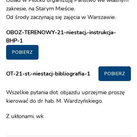
Obiad w Płocku organizują Państwo we własnym
zakresie, na Starym Mieście.
Od środy zaczynają się zajęcia w Warszawie.
OBOZ-TERENOWY-21-niestacj.-instrukcja-
BHP-1
POBIERZ
OT-21-st.-niestacj-bibliografia-1
POBIERZ
Wszelkie pytania dot. objazdu uprzejmie proszę
kierować do dr hab. M. Wardzyńskiego.
Z ukłonami, wk