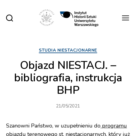
Instytut
Historii
Sztuki
UW
Kategorie
STUDIA NIESTACJONARNE
Objazd NIESTACJ. –
bibliografia, instrukcja
BHP
21/05/2021
Szanowni Państwo, w uzupełnieniu do
programu
objazdu terenowego st. niestacjonarnych
, który już